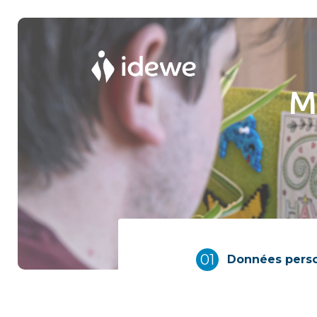
M
01
Données perso