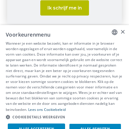
×
Voorkeurenmenu
Wanneer je een website bezoekt, kan er informatie in je browser
DUTCH
worden opgeslagen of eruit worden opgehaald, voornamelijk in de
vorm van cookies. Deze informatie kan over jou, je voorkeuren of je
FRENCH
apparaat gaan en wordt voornamelijk gebruikt om de website correct
te laten werken. De informatie identificeert je normaal gesproken
niet direct, maar kan je een beter op je voorkeuren toegesneden
surfervaring geven. Omdat we je recht op privacy respecteren, kun je
er voor kiezen sommige soorten cookies te blokkeren. Klik op de
namen voor de verschillende categorieën voor meer informatie en
om onze standaardinstellingen te wijzigen. Wees je er echter wel van
IDEWE ® © 2018-2025
bewust dat het blokkeren van sommige soorten cookies je ervaring
van de website en de door ons aangeboden diensten nadelig kan
Disclaimer
Privacy
Cookiebeleid
beïnvloeden.
Lees ons Cookiebeleid
COOKIEDETAILS WEERGEVEN
ALLES ACCEPTEREN
ALLES AFWIJZEN